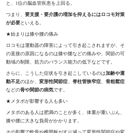
と、1位の脳血管疾患を上回る。
つまり、
要支援・要介護の増加を抑えるにはロコモ対策
が必要
といえる。
★始まりは膝や腰の痛み
ロコモは運動器の障害によって引き起こされますが、そ
の直接の原因になるのは膝や腰などの痛みや、関節の可
動域の制限、筋力のバランス能力の低下などです。
さらに、こうした症状を引き起こしているのは
加齢や運
動不足
のほか、
変形性関節症
、
脊柱管狭窄症
、
骨粗鬆症
などの
骨や関節の病気
です。
★メタボが影響する人も多い
メタボのある人は肥満のことが多く、体重が重いぶん、
膝や腰に大きな負荷がかかります。
その影響で軟骨や椎間板がすり減って変形性関節症や変