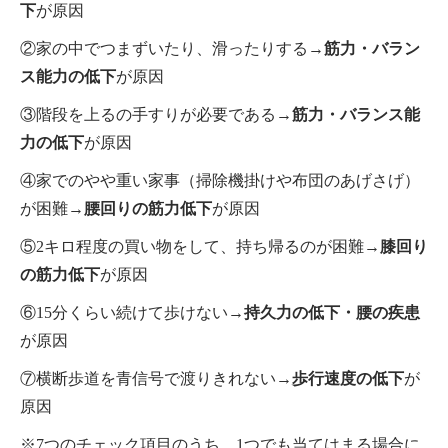
下
が原因
②家の中でつまずいたり、滑ったりする→
筋力・バラン
ス能力の低下
が原因
③階段を上るの手すりが必要である→
筋力・バランス能
力の低下
が原因
④家でのやや重い家事（掃除機掛けや布団のあげさげ）
が困難→
腰回りの筋力低下
が原因
⑤2キロ程度の買い物をして、持ち帰るのが困難→
膝回り
の筋力低下
が原因
⑥15分くらい続けて歩けない→
持久力の低下・腰の疾患
が原因
⑦横断歩道を青信号で渡りきれない→
歩行速度の低下
が
原因
※7つのチェック項目のうち、1つでも当てはまる場合に