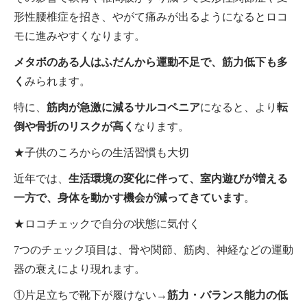
形性腰椎症を招き、やがて痛みが出るようになるとロコ
モに進みやすくなります。
メタボのある人はふだんから運動不足で、筋力低下も多
く
みられます。
特に、
筋肉が急激に減るサルコペニア
になると、より
転
倒や骨折のリスクが高く
なります。
★子供のころからの生活習慣も大切
近年では、
生活環境の変化に伴って、室内遊びが増える
一方で、身体を動かす機会が減ってきています
。
★ロコチェックで自分の状態に気付く
7つのチェック項目は、骨や関節、筋肉、神経などの運動
器の衰えにより現れます。
①片足立ちで靴下が履けない→
筋力・バランス能力の低