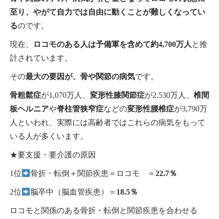
至り、やがて自力では自由に動くことが難しくなってい
る
のです。
現在、
ロコモのある人は予備軍を含めて約4,700万人
と推
計されています。
その
最大の要因が、骨や関節の病気
です。
骨粗鬆症
が1,070万人、
変形性膝関節症
が2,530万人、
椎間
板ヘルニア
や
脊柱管狭窄症
などの
変形性腰椎症
が3,790万
人といわれ、実際には高齢者ではこれらの病気をもって
いる人が多くいます。
★要支援・要介護の原因
1位
骨折・転倒＋関節疾患＝ロコモ ＝
22.7％
2位
脳卒中（脳血管疾患）＝
18.5％
ロコモと関係のある骨折・転倒と関節疾患を合わせる