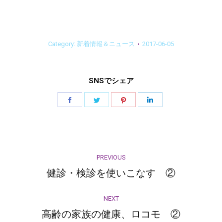
Category:
新着情報＆ニュース
2017-06-05
SNSでシェア
Share
Share
Share
Share
on
on
on
on
Facebook
Twitter
Pinterest
LinkedIn
Post
PREVIOUS
navigation
健診・検診を使いこなす ②
Previous
post:
NEXT
高齢の家族の健康、ロコモ ②
Next