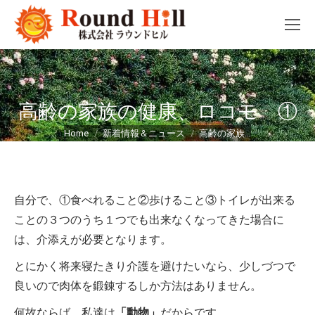
高齢の家族の健康、ロコモ ①
You are here:
Home
新着情報＆ニュース
高齢の家族…
自分で、①食べれること②歩けること③トイレが出来る
ことの３つのうち１つでも出来なくなってきた場合に
は、介添えが必要となります。
とにかく将来寝たきり介護を避けたいなら、少しづつで
良いので肉体を鍛錬するしか方法はありません。
何故ならば、私達は
「動物」
だからです。