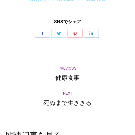
SNSでシェア
Share
Share
Share
Share
on
on
on
on
Facebook
Twitter
Pinterest
LinkedIn
Post
PREVIOUS
navigation
健康食事
Previous
post:
NEXT
死ぬまで生ききる
Next
post: