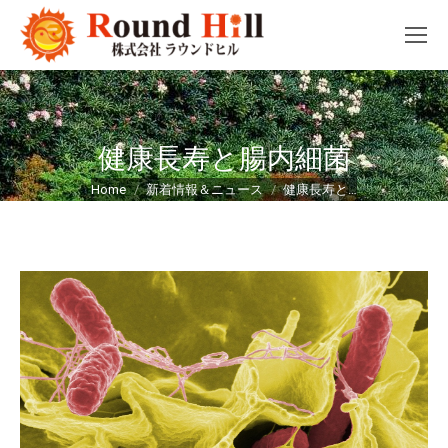
健康長寿と腸内細菌
You are here:
Home
新着情報＆ニュース
健康長寿と…