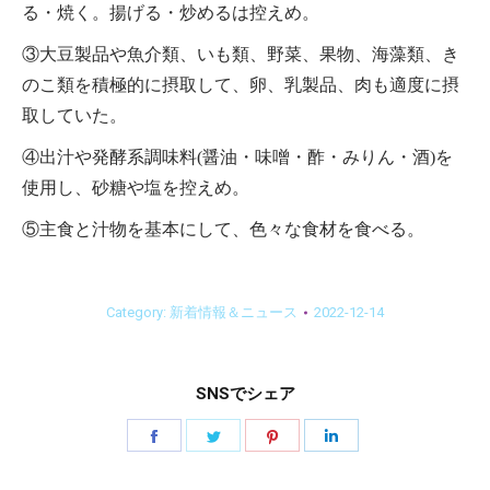
る・焼く。揚げる・炒めるは控えめ。
③大豆製品や魚介類、いも類、野菜、果物、海藻類、き
のこ類を積極的に摂取して、卵、乳製品、肉も適度に摂
取していた。
④出汁や発酵系調味料(醤油・味噌・酢・みりん・酒)を
使用し、砂糖や塩を控えめ。
⑤主食と汁物を基本にして、色々な食材を食べる。
Category:
新着情報＆ニュース
2022-12-14
SNSでシェア
Share
Share
Share
Share
on
on
on
on