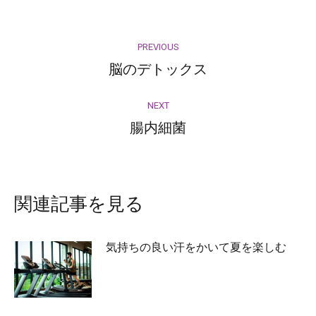
Facebook
Twitter
Pinterest
LinkedIn
Post
PREVIOUS
navigation
脳のデトックス
Previous
post:
NEXT
腸内細菌
Next
post:
関連記事を見る
気持ちの良い汗をかいて夏を楽しむ
2026-07-27