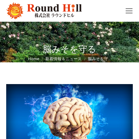
脳みそを守る
You are here:
Home
新着情報＆ニュース
脳みそを守…