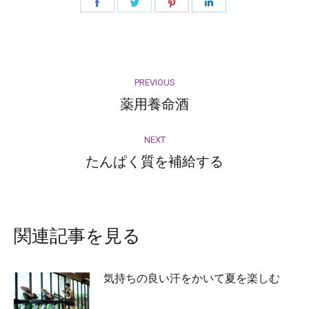
Share
Share
Share
Share
on
on
on
on
Facebook
Twitter
Pinterest
LinkedIn
Post
PREVIOUS
navigation
薬用養命酒
Previous
post:
NEXT
たんぱく質を補給する
Next
post:
関連記事を見る
気持ちの良い汗をかいて夏を楽しむ
2026-07-27