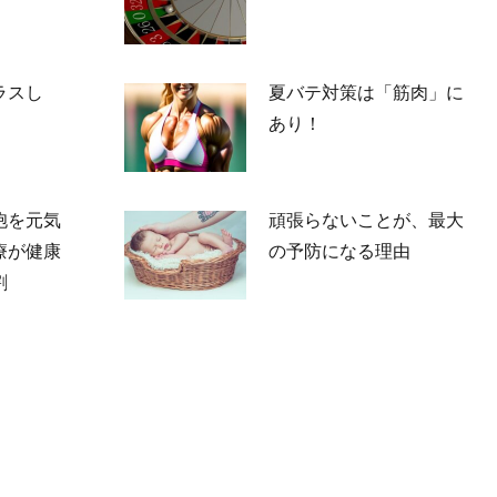
ラスし
夏バテ対策は「筋肉」に
。
あり！
2026-05-23
胞を元気
頑張らないことが、最大
療が健康
の予防になる理由
割
2026-03-13