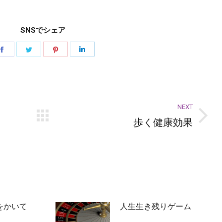
SNSでシェア
Share
Share
Share
Share
on
on
on
on
Facebook
Twitter
Pinterest
LinkedIn
NEXT
歩く健康効果
Next
post:
をかいて
人生生き残りゲーム
2026-07-02