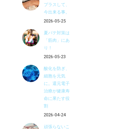
プラスして、
今出来る事。
2026-05-25
夏バテ対策は
「筋肉」にあ
り！
2026-05-23
酸化を防ぎ、
細胞を元気
に。還元電子
治療が健康寿
命に果たす役
割
2026-04-24
頑張らないこ