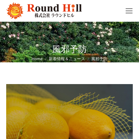
風邪予防
You are here:
Home
新着情報＆ニュース
風邪予防