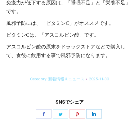
免疫力が低下する原因は、「睡眠不足」と「栄養不足」
です。
風邪予防には、「ビタミンC」がオススメです。
ビタミンCは、「アスコルビン酸」です。
アスコルビン酸の原末をドラックストアなどで購入し
て、食後に飲用する事で風邪予防になります。
Category:
新着情報＆ニュース
2025-11-30
SNSでシェア
Share
Share
Share
Share
on
on
on
on
Facebook
Twitter
Pinterest
LinkedIn