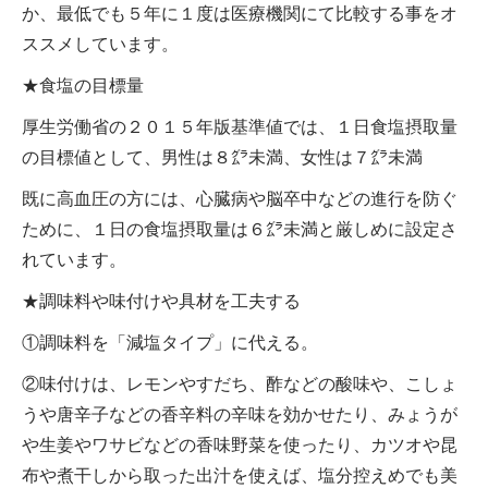
か、最低でも５年に１度は医療機関にて比較する事をオ
ススメしています。
★食塩の目標量
厚生労働省の２０１５年版基準値では、１日食塩摂取量
の目標値として、男性は８㌘未満、女性は７㌘未満
既に高血圧の方には、心臓病や脳卒中などの進行を防ぐ
ために、１日の食塩摂取量は６㌘未満と厳しめに設定さ
れています。
★調味料や味付けや具材を工夫する
①調味料を「減塩タイプ」に代える。
②味付けは、レモンやすだち、酢などの酸味や、こしょ
うや唐辛子などの香辛料の辛味を効かせたり、みょうが
や生姜やワサビなどの香味野菜を使ったり、カツオや昆
布や煮干しから取った出汁を使えば、塩分控えめでも美