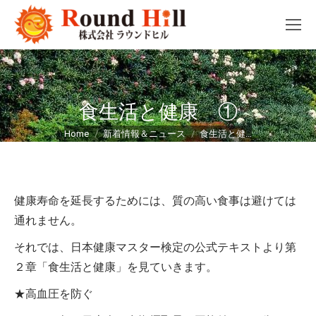
食生活と健康 ①
You are here:
Home
新着情報＆ニュース
食生活と健…
健康寿命を延長するためには、質の高い食事は避けては
通れません。
それでは、日本健康マスター検定の公式テキストより第
２章「食生活と健康」を見ていきます。
★高血圧を防ぐ