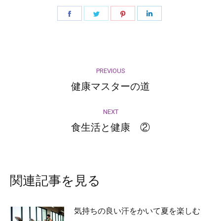
Share
Share
Share
Share
on
on
on
on
Facebook
Twitter
Pinterest
LinkedIn
Post
PREVIOUS
navigation
健康マスターの道
Previous
post:
NEXT
食生活と健康 ②
Next
post:
関連記事を見る
気持ちの良い汗をかいて夏を楽しむ