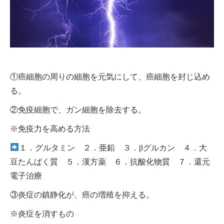
①癌細胞の周りの細胞を元気にして、癌細胞を封じ込め
る。
②免疫細胞で、ガン細胞を除去する。
※免疫力を高める方法
１．グルタミン ２．亜鉛 ３．βグルカン ４．大
豆たんぱく質 ５．漢方薬 ６．抗酸化物質 ７．還元
電子治療
③炎症の鎮静化が、癌の増殖を抑える。
※炎症を消すもの