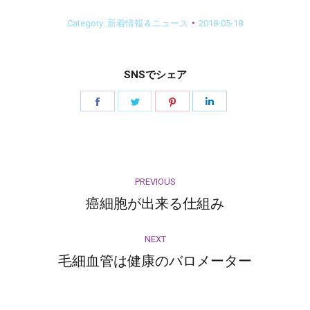
Category:
新着情報＆ニュース
2018-05-18
SNSでシェア
Share
Share
Share
Share
on
on
on
on
Facebook
Twitter
Pinterest
LinkedIn
Post
PREVIOUS
navigation
癌細胞が出来る仕組み
Previous
post:
NEXT
毛細血管は健康のバロメーター
Next
post: