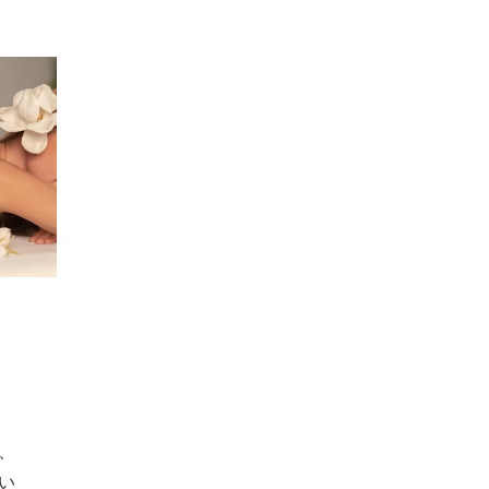
、
、
い