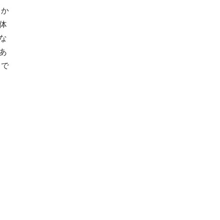
しか
体
な
あ
まで