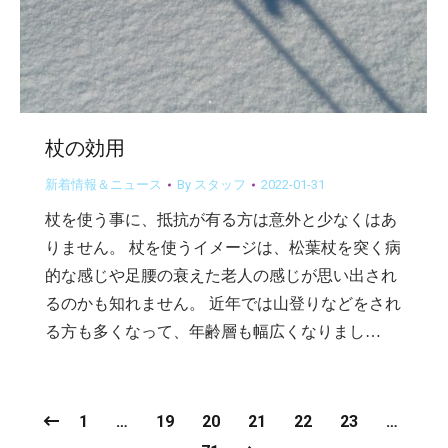
杖の効用
新着情報＆ニュース
By
スタッフ
2022-01-31
杖を使う事に、抵抗が有る方は意外と少なくはあ
りません。 杖を使うイメージは、松葉杖を突く病
的な感じや足腰の衰えた老人の感じが思い出され
るのかも知れません。 近年では山登りなどをされ
る方も多くなって、年齢層も幅広くなりまし…
1
…
19
20
21
22
23
…