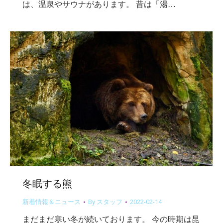
は、温泉やサウナがあります。 昔は「湯…
冬眠する熊
新着情報＆ニュース
By
スタッフ
2022-02-14
まだまだ寒い冬が続いております。 今の時期は昆